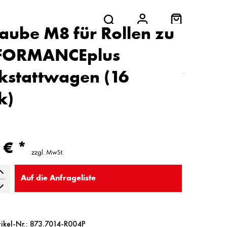
aube M8 für Rollen zu
FORMANCEplus
kstattwagen (16
k)
 € *
zzgl. MwSt.
Auf die
Anfrageliste
tikel-Nr.: 873.7014-R004P