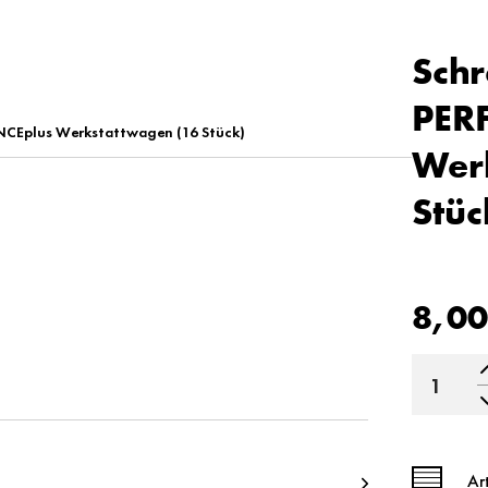
Schr
PER
NCEplus Werkstattwagen (16 Stück)
Wer
Stüc
8,00
Ar